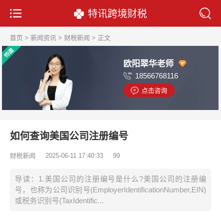
特讯跨境财税
首页
>
新闻资讯
>
财税新闻
> 正文
欧阳翠华老师
18566768116
点击咨询
如何查询美国公司注册编号
财税新闻
2025-06-11 17:40:33
99
导读：1.美国公司的注册编号是什么?美国公司的注册编
号，也称为公司识别号(EmployerIdentificationNumber,EIN)
或税务识别号(TaxIdentific...