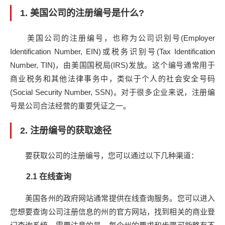
1. 美国公司的注册编号是什么?
美国公司的注册编号，也称为公司识别号(Employer
Identification Number, EIN)或税务识别号(Tax Identification
Number, TIN)，由美国国税局(IRS)发放。这个编号通常用于
商业税务和其他法律事务中，类似于个人的社会安全号码
(Social Security Number, SSN)。对于很多企业来说，注册编
号是公司合法经营的重要凭证之一。
2. 注册编号的获取途径
要获取公司的注册编号，您可以通过以下几种渠道：
2.1 在线查询
美国各州的政府网站通常提供在线查询服务。您可以进入
您想要查询公司注册信息的州的官方网站，找到相关的商业登